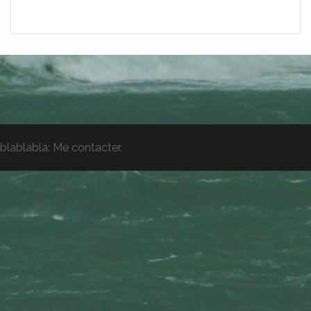
blablabla:
Me contacter
.