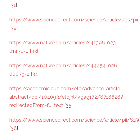
[31
]
https://www.sciencedirect.com/science/article/abs/
[32
]
https://www.nature.com/articles/s41396-023-
01430-z [33
]
https://www.nature.com/articles/s44454-026-
00039-z [34
]
https://academic.oup.com/etc/advance-article-
abstract/doi/10.1093/etojnl/vgag172/8718628?
redirectedFrom=fulltext
[35]
https://www.sciencedirect.com/science/article/pii/S
[36
]