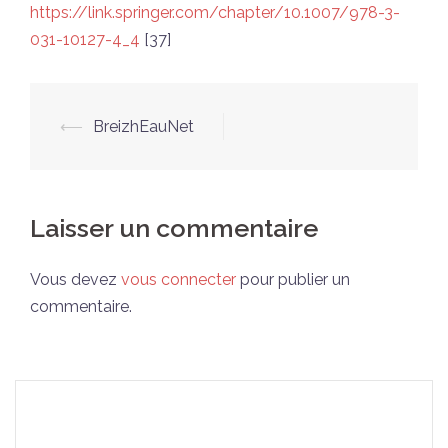
https://link.springer.com/chapter/10.1007/978-3-
031-10127-4_4
[37]
Navigation
⟵
BreizhEauNet
d’article
Laisser un commentaire
Vous devez
vous connecter
pour publier un
commentaire.